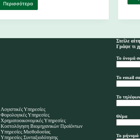
Περισσότερα
Ψηφιακό
Πελατολόγιο:
Η
“αθώα”
εφαρμογή
που
Στείλε αίτ
μπορεί
Γράψε τι χ
να
σου
Το όνομά σ
κοστίσει
ακριβά
Το email σα
Το τηλέφων
Λογιστικές Υπηρεσίες
Φορολογικές Υπηρεσίες
Θέμα
Χρηματοοικονομικές Υπηρεσίες
Κοστολόγηση Βιομηχανικών Προϊόντων
Υπηρεσίες Μισθοδοσίας
Το μήνυμά 
Υπηρεσίες Συνταξιοδότησης