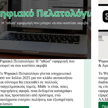
Ψηφιακό Πελατολόγιο: Η “αθώα” εφαρμογή που
Ψηφια
μπορεί να σου κοστίσει ακριβά
& Αγ
Το Ψηφιακό Πελατολόγιο γίνεται υποχρεωτικό
Το Ψη
από τον Ιούλιο 2025 για τον κλάδο αυτοκινήτου
υποχρ
και σύντομα θα επεκταθεί σε πολλούς
διαδι
επαγγελματικούς τομείς. Μάθε τι είναι, ποιες
τις επ
επιχειρήσεις αφορά, ποια δεδομένα καταγράφει
εφαρμ
και πώς προστατεύει από πρόστιμα, ενώ
εξαιρ
ταυτόχρονα ενισχύει πωλήσεις και εξυπηρέτηση
ΑΑΔΕ,
πελατών.
Πε