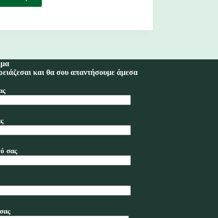
Ψηφιακό
Δελτίο
Αποστολής
–
Διακίνηση
Παγίων
&
ημα
Αγαθών
ρειάζεσαι και θα σου απαντήσουμε άμεσα
ας
ς
ό σας
σας