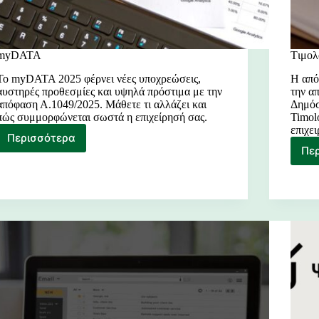
myDATA
Tιμολ
Το myDATA 2025 φέρνει νέες υποχρεώσεις,
Η από
αυστηρές προθεσμίες και υψηλά πρόστιμα με την
την α
απόφαση Α.1049/2025. Μάθετε τι αλλάζει και
Δημόσ
πώς συμμορφώνεται σωστά η επιχείρησή σας.
Timol
επιχε
Περισσότερα
myDATA
Πε