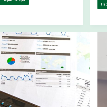
Ρύθμιση
Πε
Οφειλών