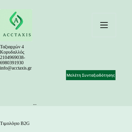
Μετάβαση
στο
περιεχόμενο
Ταξιαρχών 4
Κορυδαλλός
2104969038-
6980391930
info@acctaxis.gr
Μελέτη Συνταξιοδότησης
...
Tιμολόγιο B2G