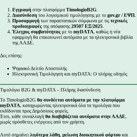
Εγγραφή
στην πλατφόρμα
TimologioB2G
.
Διασύνδεση
του λογισμικού τιμολόγησης με το
gov.gr / ΕΨΠ
.
Προσαρμογή
των παραστατικών σύμφωνα με τις
τεχνικές
προδιαγραφές
της απόφασης
29507 ΕΞ/2025
.
Έλεγχος συμβατότητας
με το
myDATA
, καθώς η νέα
εφαρμογή θα επικοινωνεί αυτόματα με τα ηλεκτρονικά βιβλία
της ΑΑΔΕ.
Δες επίσης:
Ψηφιακό Δελτίο Αποστολής
Ηλεκτρονική Τιμολόγηση και myDATA: Ο πλήρης οδηγός
Τιμολόγιο B2G & myDATA – Πλήρης διασύνδεση
Το TimologioB2G
θα συνδέεται αυτόματα με την πλατφόρμα
myDATA
, καταχωρώντας ηλεκτρονικά όλα τα τιμολόγια που
εκδίδονται προς Δημόσιους φορείς.
Έτσι, κάθε συναλλαγή
θα διαβιβάζεται αυτόματα στην ΑΑΔΕ
,
χωρίς πρόσθετες ενέργειες από τον χρήστη.
Αυτό σημαίνει
λιγότερα λάθη
,
μείωση διοικητικού φόρτου
και