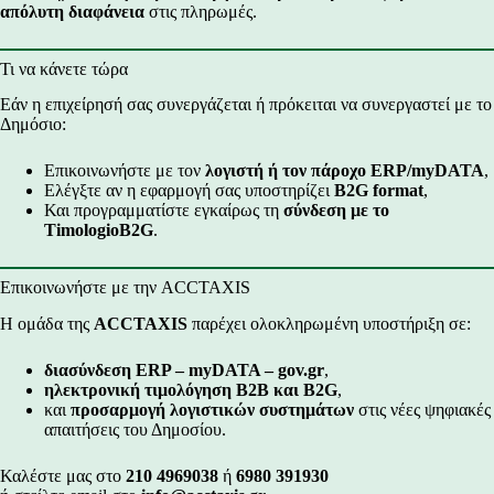
απόλυτη διαφάνεια
στις πληρωμές.
Τι να κάνετε τώρα
Εάν η επιχείρησή σας συνεργάζεται ή πρόκειται να συνεργαστεί με το
Δημόσιο:
Επικοινωνήστε με τον
λογιστή ή τον πάροχο ERP/myDATA
,
Ελέγξτε αν η εφαρμογή σας υποστηρίζει
B2G format
,
Και προγραμματίστε εγκαίρως τη
σύνδεση με το
TimologioB2G
.
Επικοινωνήστε με την ACCTAXIS
Η ομάδα της
ACCTAXIS
παρέχει ολοκληρωμένη υποστήριξη σε:
διασύνδεση ERP – myDATA – gov.gr
,
ηλεκτρονική τιμολόγηση B2B και B2G
,
και
προσαρμογή λογιστικών συστημάτων
στις νέες ψηφιακές
απαιτήσεις του Δημοσίου.
Καλέστε μας στο
210 4969038
ή
6980 391930