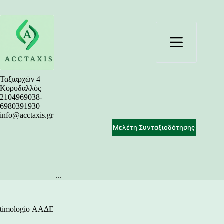
Μετάβαση
στο
περιεχόμενο
Ταξιαρχών 4
Κορυδαλλός
2104969038-
6980391930
info@acctaxis.gr
Μελέτη Συνταξιοδότησης
...
timologio ΑΑΔΕ