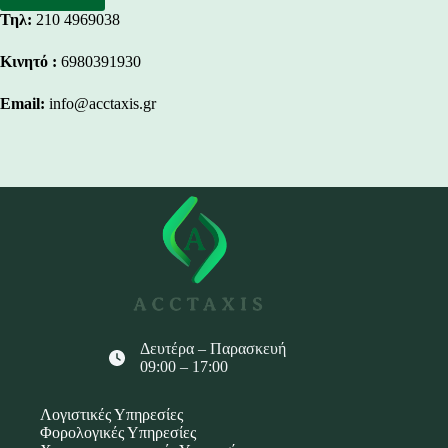
Τηλ:
210 4969038
Κινητό :
6980391930
Email:
info@acctaxis.gr
Δευτέρα – Παρασκευή
09:00 – 17:00
Λογιστικές Υπηρεσίες
Φορολογικές Υπηρεσίες