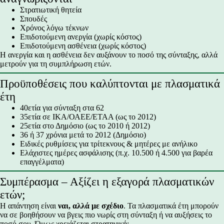
Στρατιωτική θητεία
Σπουδές
Χρόνος λόγω τέκνων
Επιδοτούμενη ανεργία (χωρίς κόστος)
Επιδοτούμενη ασθένεια (χωρίς κόστος)
Η ανεργία και η ασθένεια δεν αυξάνουν το ποσό της σύνταξης, αλλά
μετρούν για τη συμπλήρωση ετών.
Προϋποθέσεις που καλύπτονται με πλασματικά
έτη
40ετία για σύνταξη στα 62
35ετία σε ΙΚΑ/ΟΑΕΕ/ΕΤΑΑ (ως το 2012)
25ετία στο Δημόσιο (ως το 2010 ή 2012)
36 ή 37 χρόνια μετά το 2012 (Δημόσιο)
Ειδικές ρυθμίσεις για τρίτεκνους & μητέρες με ανήλικο
Ελάχιστες ημέρες ασφάλισης (π.χ. 10.500 ή 4.500 για βαρέα
επαγγέλματα)
Συμπέρασμα – Αξίζει η εξαγορά πλασματικών
ετών;
Η απάντηση είναι
ναι, αλλά με σχέδιο
. Τα πλασματικά έτη μπορούν
να σε βοηθήσουν να βγεις πιο νωρίς στη σύνταξη ή να αυξήσεις το
ποσό σου. Όμως χρειάζεται στρατηγική: