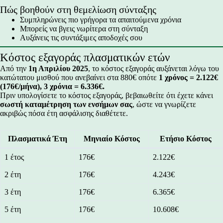
Πώς βοηθούν στη θεμελίωση σύνταξης
Συμπληρώνεις πιο γρήγορα τα απαιτούμενα χρόνια
Μπορείς να βγεις νωρίτερα στη σύνταξη
Αυξάνεις τις συντάξιμες αποδοχές σου
Κόστος εξαγοράς πλασματικών ετών
Από την
1η Απριλίου 2025
, το κόστος εξαγοράς αυξάνεται λόγω του
κατώτατου μισθού που ανεβαίνει στα 880€ οπότε
1 χρόνος = 2.122€
(176€/μήνα), 3 χρόνια = 6.336€.
Πριν υπολογίσετε το κόστος εξαγοράς, βεβαιωθείτε ότι έχετε κάνει
σωστή καταμέτρηση των ενσήμων σας
,
ώστε να γνωρίζετε
ακριβώς πόσα έτη ασφάλισης διαθέτετε.
Πλασματικά Έτη
Μηνιαίο Κόστος
Ετήσιο Κόστος
1 έτος
176€
2.122€
2 έτη
176€
4.243€
3 έτη
176€
6.365€
5 έτη
176€
10.608€