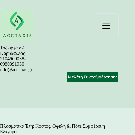
Μετάβαση
στο
περιεχόμενο
Ταξιαρχών 4
Κορυδαλλός
2104969038-
6980391930
info@acctaxis.gr
Μελέτη Συνταξιοδότησης
...
Πλασματικά Έτη: Κόστος, Οφέλη & Πότε Συμφέρει η
Εξαγορά