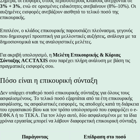
Σήμερα, οι εισφορές στους περισσότερους κλάδους ανέρχονται σε
3% + 3%
, ενώ σε ορισμένες ειδικότητες ανεβαίνουν (8%–10%). Οι
αυξημένες εισφορές ανεβάζουν αισθητά το τελικό ποσό της
επικουρικής.
Επιπλέον, ο κλάδος επικουρικής παρουσιάζει πλεόνασμα, γεγονός
που δημιουργεί προοπτική για μελλοντικές αυξήσεις, ανάλογα με τα
δημοσιονομικά και τις αναλογιστικές μελέτες.
Για ακριβή υπολογισμό, η
Μελέτη Επικουρικής & Κύριας
Σύνταξης ACCTAXIS
σου παρέχει πλήρη ανάλυση με βάση τις
πραγματικές εισφορές σου.
Πόσο είναι η επικουρική σύνταξη
Δεν υπάρχει σταθερό ποσό επικουρικής σύνταξης για όλους τους
ασφαλισμένους. Το τελικό ποσό εξαρτάται από τα έτη επικουρικής
ασφάλισης, τις ασφαλιστικές εισφορές, τις αποδοχές κατά τη διάρκεια
του εργασιακού βίου και τον τρόπο υπολογισμού που εφαρμόζει ο e-
ΕΦΚΑ ή το ΤΕΚΑ. Για τον λόγο αυτό, δύο ασφαλισμένοι με τα ίδια
χρόνια εργασίας μπορεί να λάβουν διαφορετική επικουρική σύνταξη.
Παράγοντας
Επίδραση στο ποσό