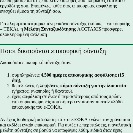
επειδή βασίζεται στις επιπλέον εισφορές που πλήρωσες εσύ και ο
εργοδότης σου. Επομένως, κάθε έτος επικουρικής ασφάλισης
ενισχύει άμεσα τη σύνταξή σου.
Για πλήρη και τεκμηριωμένη εικόνα σύνταξης (κύριας – επικουρικής
– ΤΕΚΑ), η
Μελέτη Συνταξιοδότησης
ACCTAXIS προσφέρει
ολοκληρωμένη ανάλυση
Ποιοι δικαιούνται επικουρική σύνταξη
Δικαιούσαι επικουρική σύνταξη όταν:
συμπληρώνεις
4.500 ημέρες επικουρικής ασφάλισης (15
έτη)
,
θεμελιώνεις ή λαμβάνεις
κύρια σύνταξη για την ίδια αιτία
(γήρατος, αναπηρίας ή θανάτου),
έχεις ασφάλιση σε έναν ή περισσότερους από τους πρώην
επικουρικούς φορείς που σήμερα εντάσσονται στον κλάδο
επικουρικής του e-ΕΦΚΑ.
Αν έχεις διαδοχική ασφάλιση, τότε ο e-ΕΦΚΑ ενώνει τον χρόνο σου
και εκδίδει ενιαία επικουρική. Για αυτές τις περιπτώσεις, η αναλυτική
μελέτη σύνταξης σε βοηθά να αποφύγεις λάθη, ειδικά όταν έχεις