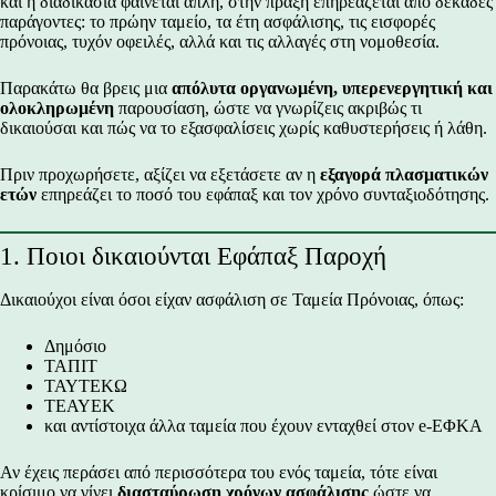
και η διαδικασία φαίνεται απλή, στην πράξη επηρεάζεται από δεκάδες
παράγοντες: το πρώην ταμείο, τα έτη ασφάλισης, τις εισφορές
πρόνοιας, τυχόν οφειλές, αλλά και τις αλλαγές στη νομοθεσία.
Παρακάτω θα βρεις μια
απόλυτα οργανωμένη, υπερενεργητική και
ολοκληρωμένη
παρουσίαση, ώστε να γνωρίζεις ακριβώς τι
δικαιούσαι και πώς να το εξασφαλίσεις χωρίς καθυστερήσεις ή λάθη.
Πριν προχωρήσετε, αξίζει να εξετάσετε αν η
εξαγορά πλασματικών
ετών
επηρεάζει το ποσό του εφάπαξ και τον χρόνο συνταξιοδότησης.
1. Ποιοι δικαιούνται Εφάπαξ Παροχή
Δικαιούχοι είναι όσοι είχαν ασφάλιση σε Ταμεία Πρόνοιας, όπως:
Δημόσιο
ΤΑΠΙΤ
ΤΑΥΤΕΚΩ
ΤΕΑΥΕΚ
και αντίστοιχα άλλα ταμεία που έχουν ενταχθεί στον e-ΕΦΚΑ
Αν έχεις περάσει από περισσότερα του ενός ταμεία, τότε είναι
κρίσιμο να γίνει
διασταύρωση χρόνων ασφάλισης
ώστε να