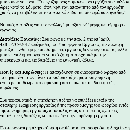
μπορούσε να είναι: “Ο εργαζόμενος συμφωνεί να εργάζεται επιπλέον
ώρες κατά το Σάββατο, όταν κρίνεται απαραίτητο από τον εργοδότη,
χωρίς να μεταβάλλεται το συνολικό εβδομαδιαίο ωράριο εργασίας.”
Νομικές Διατάξεις για την εναλλαγή μεταξύ πενθήμερης και εξαήμερης
εργασίας
Διατάξεις Εργασίας:
Σύμφωνα με την παρ. 2 της υπ’ αριθ.
42815/769/2017 απόφασης του Υπουργείου Εργασίας, η εναλλαγή
μεταξύ πενθήμερης και εξαήμερης εργασίας δεν απαγορεύεται, αλλά
μπορεί να δημιουργήσει νομικά ζητήματα σχετικά με την
υπερεργασία και τις διατάξεις της κανονικής άδειας.
Ποινές και Κυρώσεις:
Η απασχόληση σε διαφορετικό ωράριο από
το δηλωμένο στον πίνακα προσωπικού χωρίς προηγούμενη
ενημέρωση θεωρείται παράβαση και υπόκειται σε διοικητικές
κυρώσεις.
Συμπερασματικά, η επιχείρηση πρέπει να επιλέξει μεταξύ της
σταθερής εξαήμερης εργασίας ή της προσαρμογής του ωραρίου εντός
της πενθήμερης εργασίας, διασφαλίζοντας ότι τηρεί τις σχετικές
νομοθετικές διατάξεις και αποφεύγει την παράνομη εργασία.
Για περισσότερη πληροφόρηση σε θέματα που αφορούν τη
διαχείριση