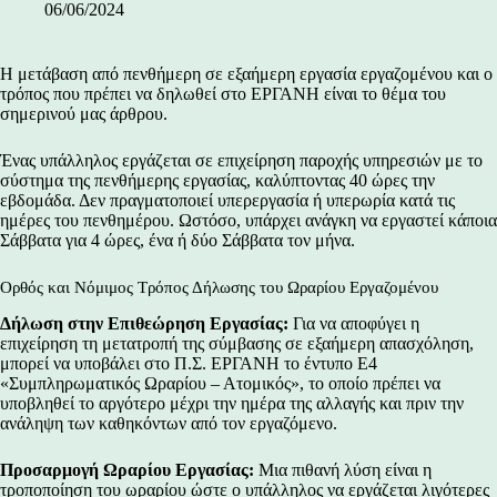
06/06/2024
Η μετάβαση από πενθήμερη σε εξαήμερη εργασία εργαζομένου και ο
τρόπος που πρέπει να δηλωθεί στο ΕΡΓΑΝΗ είναι το θέμα του
σημερινού μας άρθρου.
Ένας υπάλληλος εργάζεται σε επιχείρηση παροχής υπηρεσιών με το
σύστημα της πενθήμερης εργασίας, καλύπτοντας 40 ώρες την
εβδομάδα. Δεν πραγματοποιεί
υπερεργασία ή υπερωρία
κατά τις
ημέρες του πενθημέρου. Ωστόσο, υπάρχει ανάγκη να εργαστεί κάποια
Σάββατα για 4 ώρες, ένα ή δύο Σάββατα τον μήνα.
Ορθός και Νόμιμος Τρόπος Δήλωσης του Ωραρίου Εργαζομένου
Δήλωση στην Επιθεώρηση Εργασίας:
Για να αποφύγει η
επιχείρηση τη μετατροπή της σύμβασης σε εξαήμερη απασχόληση,
μπορεί να υποβάλει στο Π.Σ. ΕΡΓΑΝΗ το έντυπο Ε4
«Συμπληρωματικός Ωραρίου – Ατομικός», το οποίο πρέπει να
υποβληθεί το αργότερο μέχρι την ημέρα της αλλαγής και πριν την
ανάληψη των καθηκόντων από τον εργαζόμενο.
Προσαρμογή Ωραρίου Εργασίας:
Μια πιθανή λύση είναι η
τροποποίηση του ωραρίου ώστε ο υπάλληλος να εργάζεται λιγότερες