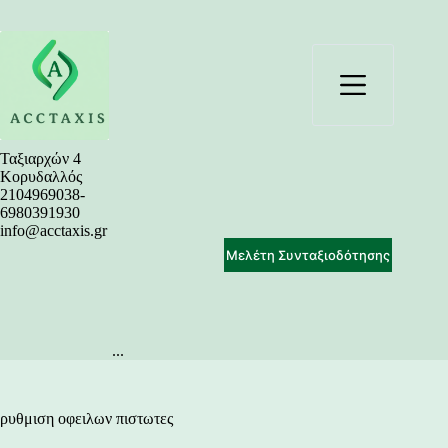
Μετάβαση
στο
περιεχόμενο
Ταξιαρχών 4
Κορυδαλλός
2104969038-
6980391930
info@acctaxis.gr
Μελέτη Συνταξιοδότησης
...
ρυθμιση οφειλων πιστωτες