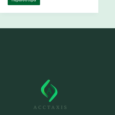
Ρύθμιση
Οφειλών