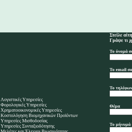
Στείλε αίτ
Γράψε τι χ
Το όνομά σ
Το email σα
Το τηλέφων
Λογιστικές Υπηρεσίες
Φορολογικές Υπηρεσίες
Θέμα
Χρηματοοικονομικές Υπηρεσίες
Κοστολόγηση Βιομηχανικών Προϊόντων
Υπηρεσίες Μισθοδοσίας
Το μήνυμά 
Υπηρεσίες Συνταξιοδότησης
Μελέτες και Έλεγχοι Βιωσιμότητας