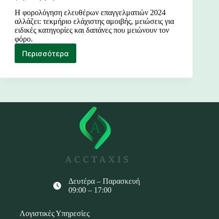
Η φορολόγηση ελευθέρων επαγγελματιών 2024
αλλάζει: τεκμήριο ελάχιστης αμοιβής, μειώσεις για
ειδικές κατηγορίες και δαπάνες που μειώνουν τον
φόρο.
Περισσότερα
Ελευθέροι
επαγγελματίες:
Πρόβλεψη
για
μειωμένη
φορολόγηση
Δευτέρα – Παρασκευή
09:00 – 17:00
Λογιστικές Υπηρεσίες