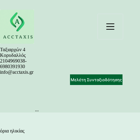
Μετάβαση
στο
περιεχόμενο
Ταξιαρχών 4
Κορυδαλλός
2104969038-
6980391930
info@acctaxis.gr
Μελέτη Συνταξιοδότησης
...
όρια ηλικίας