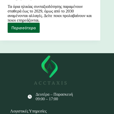
Τα όρια ηλικίας συνταξιοδότησης παραμένουν
σταθερά έως το 2029, όμως από το 2030
αναμένονται αλλαγές. Δείτε ποιοι προλαβαίνουν και
ποιοι επηρεάζονται.
Περισσότερα
Σύνταξη:
Τι
αλλάζει
από
το
2030
και
ποιοι
χάνουν
τα
σημερινά
όρια
Δευτέρα – Παρασκευή
09:00 – 17:00
Λογιστικές Υπηρεσίες