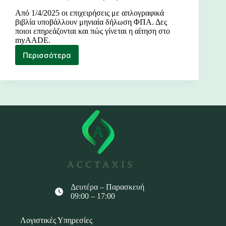
Από 1/4/2025 οι επιχειρήσεις με απλογραφικά
βιβλία υποβάλλουν μηνιαία δήλωση ΦΠΑ. Δες
ποιοι επηρεάζονται και πώς γίνεται η αίτηση στο
myAADE.
Περισσότερα
Έρχεται
Υποχρεωτική
Μηνιαία
Δήλωση
ΦΠΑ
–
Δες
Όλα
Όσα
Αλλάζουν
από
1η
Απριλίου
2025
Δευτέρα – Παρασκευή
09:00 – 17:00
Λογιστικές Υπηρεσίες