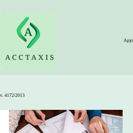
Μετάβαση
στο
περιεχόμενο
Αρχι
ν. 4172/2013