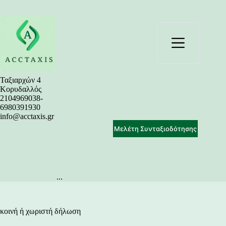
Μετάβαση
στο
περιεχόμενο
Ταξιαρχών 4
Κορυδαλλός
2104969038-
6980391930
info@acctaxis.gr
Μελέτη Συνταξιοδότησης
...
κοινή ή χωριστή δήλωση