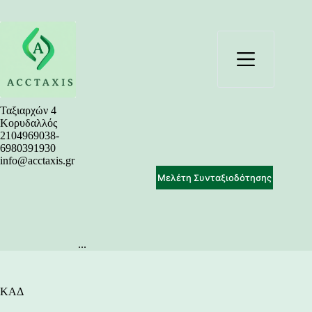
Μετάβαση
στο
περιεχόμενο
Ταξιαρχών 4
Κορυδαλλός
2104969038-
6980391930
info@acctaxis.gr
Μελέτη Συνταξιοδότησης
...
ΚΑΔ