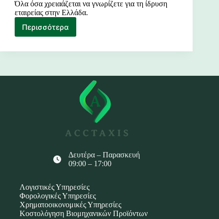
Όλα όσα χρειαάζεται να γνωρίζετε για τη ίδρυση
εταιρείας στην Ελλάδα.
Περισσότερα
Πώς
να
κάνετε
Έναρξη
Επιχείρησης
στην
Ελλάδα;
Δευτέρα – Παρασκευή
09:00 – 17:00
Λογιστικές Υπηρεσίες
Φορολογικές Υπηρεσίες
Χρηματοοικονομικές Υπηρεσίες
Κοστολόγηση Βιομηχανικών Προϊόντων