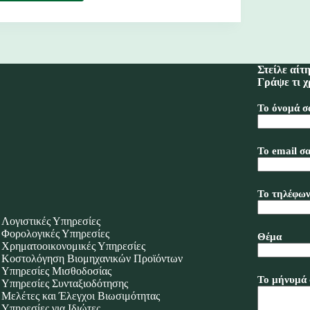
Δηλώσεις
Συζύγων
Στείλε αίτ
Γράψε τι χ
Το όνομά σ
Το email σα
Το τηλέφων
Λογιστικές Υπηρεσίες
Φορολογικές Υπηρεσίες
Θέμα
Χρηματοοικονομικές Υπηρεσίες
Κοστολόγηση Βιομηχανικών Προϊόντων
Υπηρεσίες Μισθοδοσίας
Το μήνυμά 
Υπηρεσίες Συνταξιοδότησης
Μελέτες και Έλεγχοι Βιωσιμότητας
Υπηρεσίες για Ιδιώτες