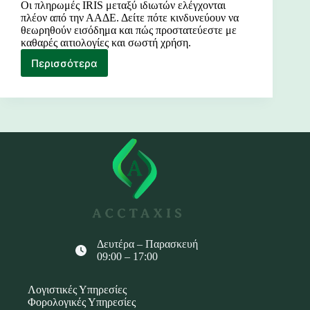
Οι πληρωμές IRIS μεταξύ ιδιωτών ελέγχονται
πλέον από την ΑΑΔΕ. Δείτε πότε κινδυνεύουν να
θεωρηθούν εισόδημα και πώς προστατεύεστε με
καθαρές αιτιολογίες και σωστή χρήση.
Περισσότερα
Πληρωμές
IRIS
μεταξύ
ιδιωτών
Δευτέρα – Παρασκευή
09:00 – 17:00
Λογιστικές Υπηρεσίες
Φορολογικές Υπηρεσίες