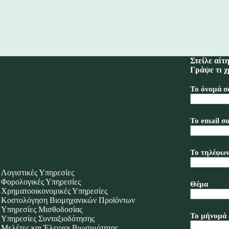
Στείλε αίτ
Γράψε τι χ
Το όνομά σ
Το email σα
Το τηλέφων
Λογιστικές Υπηρεσίες
Φορολογικές Υπηρεσίες
Θέμα
Χρηματοοικονομικές Υπηρεσίες
Κοστολόγηση Βιομηχανικών Προϊόντων
Υπηρεσίες Μισθοδοσίας
Το μήνυμά 
Υπηρεσίες Συνταξιοδότησης
Μελέτες και Έλεγχοι Βιωσιμότητας