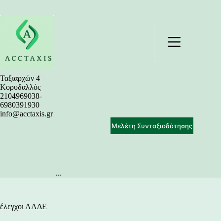
Μετάβαση
στο
περιεχόμενο
Ταξιαρχών 4
Κορυδαλλός
2104969038-
6980391930
info@acctaxis.gr
Μελέτη Συνταξιοδότησης
...
έλεγχοι ΑΑΔΕ