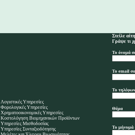
Στείλε αίτ
Γράψε τι χ
Το όνομά σ
Το email σα
Το τηλέφων
Λογιστικές Υπηρεσίες
Φορολογικές Υπηρεσίες
Θέμα
Χρηματοοικονομικές Υπηρεσίες
Κοστολόγηση Βιομηχανικών Προϊόντων
Υπηρεσίες Μισθοδοσίας
Το μήνυμά 
Υπηρεσίες Συνταξιοδότησης
Μελέτες και Έλεγχοι Βιωσιμότητας