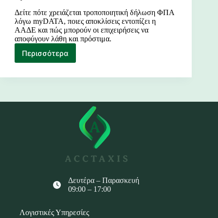
Δείτε πότε χρειάζεται τροποποιητική δήλωση ΦΠΑ
λόγω myDATA, ποιες αποκλίσεις εντοπίζει η
ΑΑΔΕ και πώς μπορούν οι επιχειρήσεις να
αποφύγουν λάθη και πρόστιμα.
Περισσότερα
Πότε
χρειάζεται
τροποποιητική
δήλωση
ΦΠΑ
λόγω
myDATA
το
2026
ACCTAXIS
Δευτέρα – Παρασκευή
09:00 – 17:00
Λογιστικές Υπηρεσίες