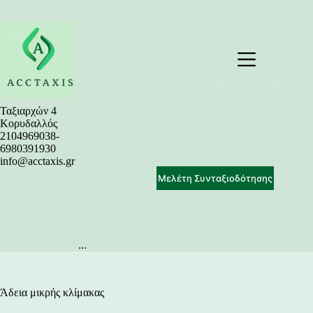
Μετάβαση
στο
περιεχόμενο
Ταξιαρχών 4
Κορυδαλλός
2104969038-
6980391930
info@acctaxis.gr
Μελέτη Συνταξιοδότησης
...
Άδεια μικρής κλίμακας