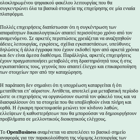
ολοκληρωμένου ψηφιακού φακέλου λειτουργίας που θα
συγκεντρώνει όλα τα βασικά στοιχεία της επιχείρησης σε μία ενιαία
πλατφόρμα.
Πολλές επιχειρήσεις διαπίστωσαν ότι η συγκέντρωση των
απαραίτητων δικαιολογητικών απαιτεί περισσότερο χρόνο από τον
αναμενόμενο. Σε αρκετές περιπτώσεις χρειάζεται να αναζητηθούν
άδειες λειτουργίας, εγκρίσεις, σχέδια εγκαταστάσεων, υπεύθυνες
δηλώσεις ή άλλα έγγραφα που έχουν εκδοθεί πριν από αρκετά χρόνια
και δεν είναι άμεσα διαθέσιμα. Παράλληλα, αρκετές επιχειρήσεις
έχουν πραγματοποιήσει μεταβολές στη δραστηριότητά τους ή στις
εγκαταστάσεις τους, γεγονός που απαιτεί έλεγχο και επικαιροποίηση
των στοιχείων πριν από την καταχώρηση.
Η παράταση δεν σημαίνει ότι η υποχρέωση καταργείται ή ότι
μετατίθεται επ’ αόριστον. Αντίθετα, αποτελεί μια μεταβατική περίοδο
ώστε οι επιχειρήσεις να οργανώσουν σωστά τον φάκελό τους και να
διασφαλίσουν ότι τα στοιχεία που θα υποβληθούν είναι πλήρη και
ορθά. Η έγκαιρη προετοιμασία μειώνει τον κίνδυνο λαθών,
ελλείψεων ή καθυστερήσεων που θα μπορούσαν να δημιουργήσουν
προβλήματα σε μελλοντικούς διοικητικούς ελέγχους.
Το
OpenBusiness
αναμένεται να αποτελέσει το βασικό σημείο
αναφοράς για την παρακολούθηση της νόμιμης λειτουργίας των