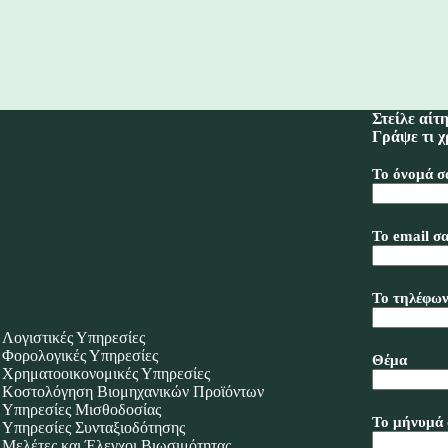
Στείλε αίτ
Γράψε τι χ
Το όνομά σ
Το email σα
Το τηλέφων
Λογιστικές Υπηρεσίες
Φορολογικές Υπηρεσίες
Θέμα
Χρηματοοικονομικές Υπηρεσίες
Κοστολόγηση Βιομηχανικών Προϊόντων
Υπηρεσίες Μισθοδοσίας
Το μήνυμά 
Υπηρεσίες Συνταξιοδότησης
Μελέτες και Έλεγχοι Βιωσιμότητας