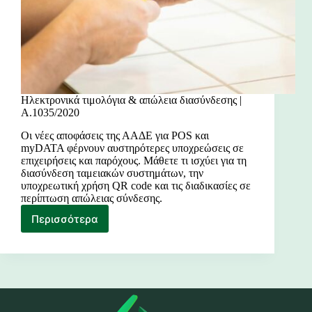
Ηλεκτρονικά τιμολόγια & απώλεια διασύνδεσης |
Α.1035/2020
Οι νέες αποφάσεις της ΑΑΔΕ για POS και
myDATA φέρνουν αυστηρότερες υποχρεώσεις σε
επιχειρήσεις και παρόχους. Μάθετε τι ισχύει για τη
διασύνδεση ταμειακών συστημάτων, την
υποχρεωτική χρήση QR code και τις διαδικασίες σε
περίπτωση απώλειας σύνδεσης.
Περισσότερα
Ηλεκτρονικά
τιμολόγια
&
απώλεια
διασύνδεσης
|
Α.1035/2020