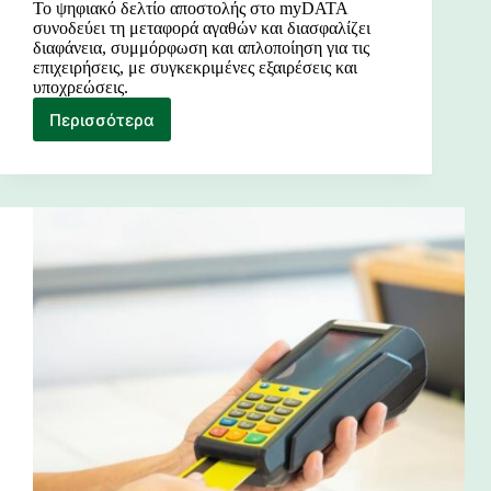
Το ψηφιακό δελτίο αποστολής στο myDATA
συνοδεύει τη μεταφορά αγαθών και διασφαλίζει
διαφάνεια, συμμόρφωση και απλοποίηση για τις
επιχειρήσεις, με συγκεκριμένες εξαιρέσεις και
υποχρεώσεις.
Περισσότερα
Τι
είναι
το
Ψηφιακό
Δελτίο
Αποστολής
|
myData